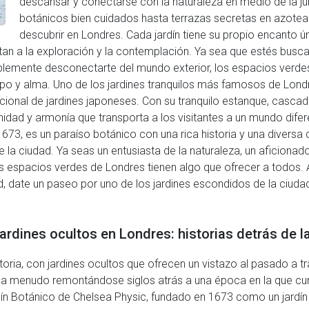
descansar y conectarse con la naturaleza en medio de la ju
botánicos bien cuidados hasta terrazas secretas en azoteas
descubrir en Londres. Cada jardín tiene su propio encanto ú
an a la exploración y la contemplación. Ya sea que estés buscand
plemente desconectarte del mundo exterior, los espacios verde
o y alma. Uno de los jardines tranquilos más famosos de Londre
icional de jardines japoneses. Con su tranquilo estanque, cascad
ad y armonía que transporta a los visitantes a un mundo diferen
73, es un paraíso botánico con una rica historia y una diversa 
 la ciudad. Ya seas un entusiasta de la naturaleza, un aficionad
 espacios verdes de Londres tienen algo que ofrecer a todos. 
, date un paseo por uno de los jardines escondidos de la ciudad
jardines ocultos en Londres: historias detrás de 
oria, con jardines ocultos que ofrecen un vistazo al pasado a t
, a menudo remontándose siglos atrás a una época en la que cum
ín Botánico de Chelsea Physic, fundado en 1673 como un jardín