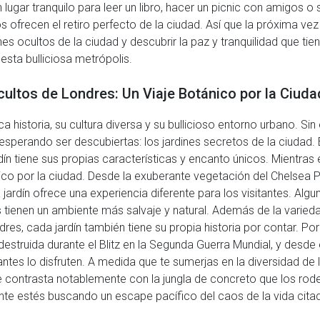
lugar tranquilo para leer un libro, hacer un picnic con amigos o
os ofrecen el retiro perfecto de la ciudad. Así que la próxima v
nes ocultos de la ciudad y descubrir la paz y tranquilidad que ti
sta bulliciosa metrópolis.
cultos de Londres: Un Viaje Botánico por la Ciuda
 historia, su cultura diversa y su bullicioso entorno urbano. Sin
 esperando ser descubiertas: los jardines secretos de la ciudad.
dín tiene sus propias características y encanto únicos. Mientras
ico por la ciudad. Desde la exuberante vegetación del Chelsea P
 jardín ofrece una experiencia diferente para los visitantes. Al
 tienen un ambiente más salvaje y natural. Además de la varied
res, cada jardín también tiene su propia historia por contar. Por
e destruida durante el Blitz en la Segunda Guerra Mundial, y des
antes lo disfruten. A medida que te sumerjas en la diversidad de 
 contrasta notablemente con la jungla de concreto que los rodea
nte estés buscando un escape pacífico del caos de la vida citad