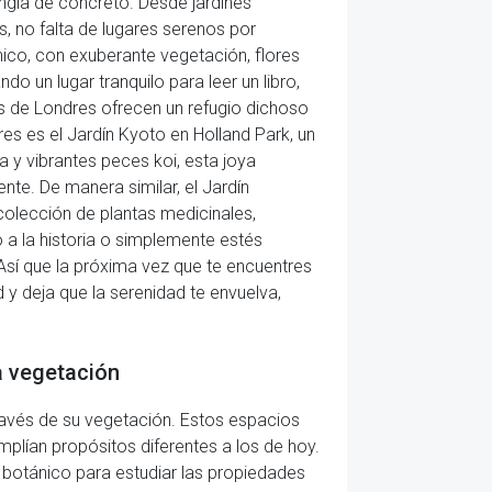
ngla de concreto. Desde jardines
, no falta de lugares serenos por
nico, con exuberante vegetación, flores
o un lugar tranquilo para leer un libro,
s de Londres ofrecen un refugio dichoso
s es el Jardín Kyoto en Holland Park, un
a y vibrantes peces koi, esta joya
te. De manera similar, el Jardín
colección de plantas medicinales,
o a la historia o simplemente estés
Así que la próxima vez que te encuentres
 y deja que la serenidad te envuelva,
la vegetación
ravés de su vegetación. Estos espacios
plían propósitos diferentes a los de hoy.
 botánico para estudiar las propiedades