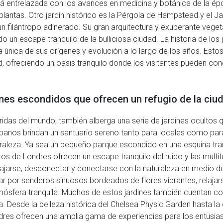
está entrelazada con los avances en medicina y botánica de la é
antas. Otro jardín histórico es la Pérgola de Hampstead y el Jard
un filántropo adinerado. Su gran arquitectura y exuberante veget
 un escape tranquilo de la bulliciosa ciudad. La historia de los 
tiva única de sus orígenes y evolución a lo largo de los años. Es
, ofreciendo un oasis tranquilo donde los visitantes pueden conec
ines escondidos que ofrecen un refugio de la ciu
das del mundo, también alberga una serie de jardines ocultos qu
 urbanos brindan un santuario sereno tanto para locales como par
uraleza. Ya sea un pequeño parque escondido en una esquina tran
tos de Londres ofrecen un escape tranquilo del ruido y las multit
ajarse, desconectar y conectarse con la naturaleza en medio del
ar por senderos sinuosos bordeados de flores vibrantes, relaj
mósfera tranquila. Muchos de estos jardines también cuentan con
. Desde la belleza histórica del Chelsea Physic Garden hasta l
ndres ofrecen una amplia gama de experiencias para los entusias