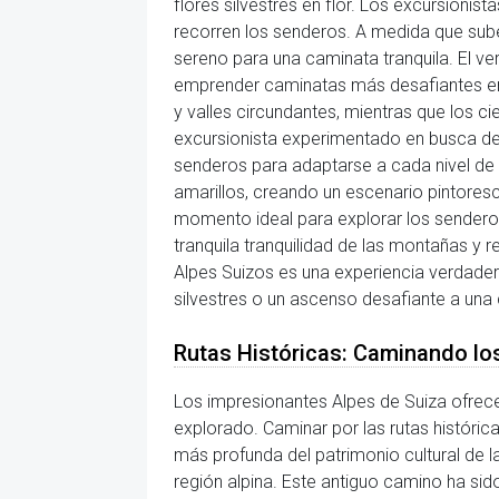
flores silvestres en flor. Los excursionis
recorren los senderos. A medida que suben 
sereno para una caminata tranquila. El ve
emprender caminatas más desafiantes en 
y valles circundantes, mientras que los ci
excursionista experimentado en busca de 
senderos para adaptarse a cada nivel de h
amarillos, creando un escenario pintores
momento ideal para explorar los senderos
tranquila tranquilidad de las montañas y r
Alpes Suizos es una experiencia verdader
silvestres o un ascenso desafiante a una
Rutas Históricas: Caminando los
Los impresionantes Alpes de Suiza ofrecen
explorado. Caminar por las rutas históric
más profunda del patrimonio cultural de la
región alpina. Este antiguo camino ha sido