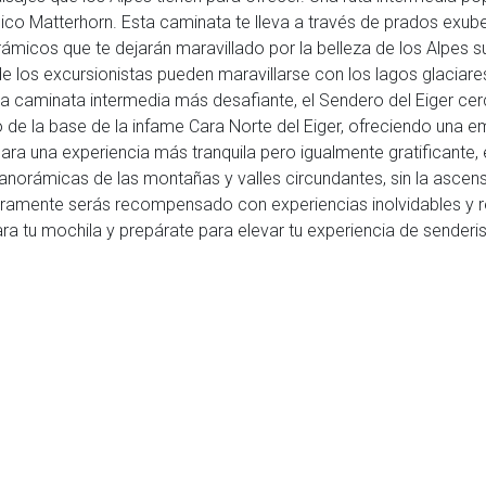
nico Matterhorn. Esta caminata te lleva a través de prados exub
ámicos que te dejarán maravillado por la belleza de los Alpes s
e los excursionistas pueden maravillarse con los lagos glaciare
a caminata intermedia más desafiante, el Sendero del Eiger cer
rgo de la base de la infame Cara Norte del Eiger, ofreciendo un
ara una experiencia más tranquila pero igualmente gratificante
 panorámicas de las montañas y valles circundantes, sin la asce
eguramente serás recompensado con experiencias inolvidables y r
a tu mochila y prepárate para elevar tu experiencia de senderi