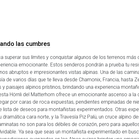
iando las cumbres
a superar sus límites y conquistar algunos de los terrenos más d
iencia emocionante. Estos senderos pondrán a prueba tu resist
nos abruptos e impresionantes vistas alpinas. Una de las cam
sía de varios días que te lleva desde Chamonix, Francia, hasta Ze
s y paisajes alpinos prístinos, brindando una experiencia monta
resta Hörnli del Matterhorn ofrece un emocionante ascenso a la
gar por caras de roca expuestas, pendientes empinadas de nieve
de lista de deseos para montañistas experimentados. Otras expe
u dramática cara norte, y la Travesía Piz Palü, un cruce alpino 
 caminatas no son para los débiles de corazón, pero para aquell
nolvidable. Ya sea que seas un montañista experimentado en busc