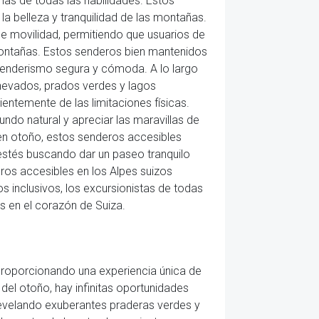
nas de todas las habilidades. Estos
la belleza y tranquilidad de las montañas.
e movilidad, permitiendo que usuarios de
 montañas. Estos senderos bien mantenidos
e senderismo segura y cómoda. A lo largo
 nevados, prados verdes y lagos
ientemente de las limitaciones físicas.
ndo natural y apreciar las maravillas de
e en otoño, estos senderos accesibles
estés buscando dar un paseo tranquilo
eros accesibles en los Alpes suizos
 inclusivos, los excursionistas de todas
s en el corazón de Suiza.
 proporcionando una experiencia única de
 del otoño, hay infinitas oportunidades
 revelando exuberantes praderas verdes y