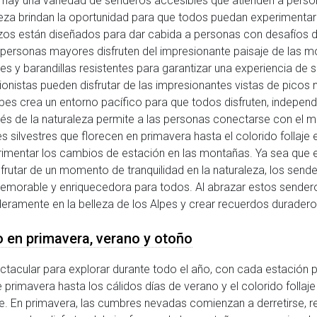
, hay una variedad de senderos accesibles que atienden a perso
leza brindan la oportunidad para que todos puedan experimentar 
zos están diseñados para dar cabida a personas con desafíos d
 y personas mayores disfruten del impresionante paisaje de las
ves y barandillas resistentes para garantizar una experiencia d
ionistas pueden disfrutar de las impresionantes vistas de picos
lpes crea un entorno pacífico para que todos disfruten, independ
és de la naturaleza permite a las personas conectarse con el mu
res silvestres que florecen en primavera hasta el colorido follaj
rimentar los cambios de estación en las montañas. Ya sea que 
rutar de un momento de tranquilidad en la naturaleza, los send
morable y enriquecedora para todos. Al abrazar estos senderos
eramente en la belleza de los Alpes y crear recuerdos duradero
 en primavera, verano y otoño
ctacular para explorar durante todo el año, con cada estación
primavera hasta los cálidos días de verano y el colorido follaje
 pie. En primavera, las cumbres nevadas comienzan a derretirse,