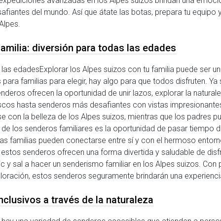
s expediciones avanzadas en los Alpes suizos brindan una emoci
afiantes del mundo. Así que átate las botas, prepara tu equipo
Alpes.
familia: diversión para todas las edades
las edadesExplorar los Alpes suizos con tu familia puede ser una
para familias para elegir, hay algo para que todos disfruten. Y
deros ofrecen la oportunidad de unir lazos, explorar la natural
cos hasta senderos más desafiantes con vistas impresionantes,
se con la belleza de los Alpes suizos, mientras que los padres p
e los senderos familiares es la oportunidad de pasar tiempo de
, las familias pueden conectarse entre sí y con el hermoso entor
stos senderos ofrecen una forma divertida y saludable de disfruta
c y sal a hacer un senderismo familiar en los Alpes suizos. Con 
oración, estos senderos seguramente brindarán una experienc
clusivos a través de la naturaleza