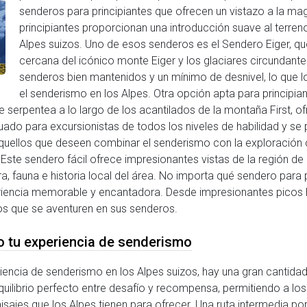
senderos para principiantes que ofrecen un vistazo a la ma
principiantes proporcionan una introducción suave al terreno
Alpes suizos. Uno de esos senderos es el Sendero Eiger, que
cercana del icónico monte Eiger y los glaciares circundantes
senderos bien mantenidos y un mínimo de desnivel, lo que 
el senderismo en los Alpes. Otra opción apta para principia
e serpentea a lo largo de los acantilados de la montaña First, 
uado para excursionistas de todos los niveles de habilidad y se
aquellos que deseen combinar el senderismo con la exploración 
 Este sendero fácil ofrece impresionantes vistas de la región d
, fauna e historia local del área. No importa qué sendero para pr
iencia memorable y encantadora. Desde impresionantes picos h
os que se aventuren en sus senderos.
o tu experiencia de senderismo
iencia de senderismo en los Alpes suizos, hay una gran cantida
uilibrio perfecto entre desafío y recompensa, permitiendo a los
isajes que los Alpes tienen para ofrecer. Una ruta intermedia p