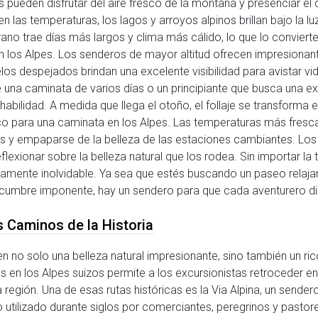
tas pueden disfrutar del aire fresco de la montaña y presenciar el
las temperaturas, los lagos y arroyos alpinos brillan bajo la lu
rano trae días más largos y clima más cálido, lo que lo convier
los Alpes. Los senderos de mayor altitud ofrecen impresionan
elos despejados brindan una excelente visibilidad para avistar vi
una caminata de varios días o un principiante que busca una e
abilidad. A medida que llega el otoño, el follaje se transforma 
co para una caminata en los Alpes. Las temperaturas más fresca
 y empaparse de la belleza de las estaciones cambiantes. Los e
eflexionar sobre la belleza natural que los rodea. Sin importar 
amente inolvidable. Ya sea que estés buscando un paseo relaja
 cumbre imponente, hay un sendero para que cada aventurero dis
 Caminos de la Historia
 no solo una belleza natural impresionante, sino también un ric
as en los Alpes suizos permite a los excursionistas retroceder 
 región. Una de esas rutas históricas es la Via Alpina, un sender
 utilizado durante siglos por comerciantes, peregrinos y pastore