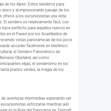
gia de los Alpes. Estos senderos para
 único y al impresionante paisaje de los
 ofrece a los excursionistas una vista
. El sendero es relativamente fácil, con
lo hace perfecto para aquellos nuevos en
ntes es el Paseo por los Acantilados de
ofreciendo vistas panorámicas de los picos
 puede acceder fácilmente en teleférico
cultural, el Sendero Panorámico de
e Bernese Oberland, así como
incipiantes elijas, el senderismo en los
asta prados verdes, la magia de los
d de aventuras intermedias esperando ser
 excursionistas esforzarse mientras aún
opular es la Ruta del Panorama en Zermatt,