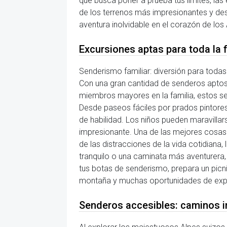
que busca poner a prueba tus límites, la
de los terrenos más impresionantes y des
aventura inolvidable en el corazón de los 
Excursiones aptas para toda la 
Senderismo familiar: diversión para todas 
Con una gran cantidad de senderos aptos 
miembros mayores en la familia, estos sen
Desde paseos fáciles por prados pintores
de habilidad. Los niños pueden maravillar
impresionante. Una de las mejores cosas d
de las distracciones de la vida cotidiana
tranquilo o una caminata más aventurera, e
tus botas de senderismo, prepara un picni
montaña y muchas oportunidades de expl
Senderos accesibles: caminos in